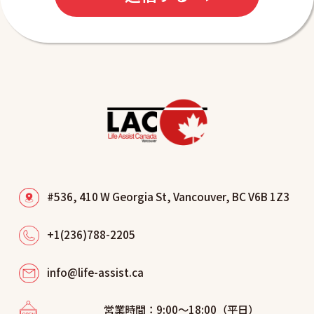
#536, 410 W Georgia St, Vancouver, BC V6B 1Z3
+1(236)788-2205
info@life-assist.ca
営業時間：9:00～18:00（平日）