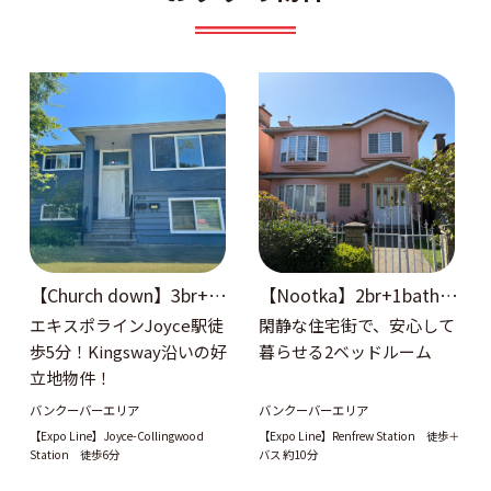
【Church down】3br+2b
【Nootka】2br+1bath 1
ath ベースメント
階
エキスポラインJoyce駅徒
閑静な住宅街で、安心して
歩5分！Kingsway沿いの好
暮らせる2ベッドルーム
立地物件！
バンクーバーエリア
バンクーバーエリア
【Expo Line】Joyce-Collingwood
【Expo Line】Renfrew Station 徒歩＋
Station 徒歩6分
バス 約10分