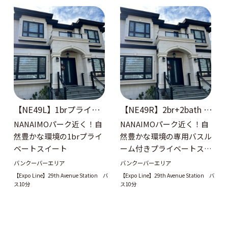
【NE49L】1brプライベー
【NE49R】2br+2bath プ
トスイート
ライベートスイート
NANAIMOパーク近く！自
NANAIMOパーク近く！自
然豊かな環境の1brプライ
然豊かな環境の専用バスル
ベートスイート
ーム付きプライベートスイ
ート
バンクーバーエリア
バンクーバーエリア
【Expo Line】29th Avenue Station バ
【Expo Line】29th Avenue Station バ
ス10分
ス10分