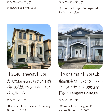
数！！
バンクーバーエリア
バンクーバーエリア
22番のバス停まで徒歩4分
【Expo Line】Joyce-Collingwood
Station バス8分
【GE48 laneway】3br+2
【Mont main】2br+1bat
bath
h
大人気lanewayハウス！築
高級住宅地・バンクーバー
2年の築浅3ベッドルーム2
ウエストサイドの大きな一
バスルーム
軒家！Langara Collegeま
でバスで10分！
バンクーバーエリア
バンクーバーエリア
【Expo Line】Commercial-Broadway
【Canada Line】Langara-49th
Station バス15分
Avenue Station バス10分