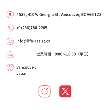
#536, 410 W Georgia St, Vancouver, BC V6B 1Z3
+1(236)788-2205
info@life-assist.ca
営業時間：9:00～18:00（平日）
Vancouver:
Japan: