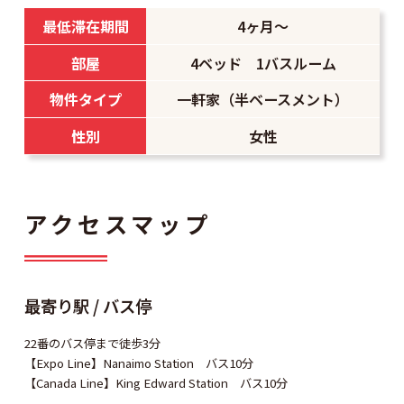
半ベースメントに全4部屋ある女性専用物件です。
最低滞在期間
4ヶ月〜
キッチンは最大4名でのシェアになります。
隣に小学校や公園があるのでとても治安がいい場所に
部屋
4ベッド 1バスルーム
なります。
物件タイプ
一軒家（半ベースメント）
洗濯機と乾燥機がついていて、週2回まで使えます。
性別
女性
●気になるポイント
・交通費は1ゾーンです。
・ダウンタウンまではバス1本で行けます。
・上の階にオーナーさんが住まわれています。
アクセスマップ
最寄り駅 / バス停
22番のバス停まで徒歩3分
【Expo Line】Nanaimo Station バス10分
【Canada Line】King Edward Station バス10分