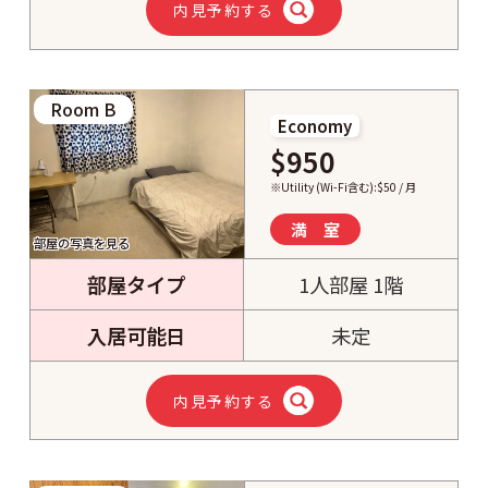
内見予約する
Room B
Economy
$950
※Utility (Wi-Fi含む):$50 / 月
満 室
部屋の写真を見る
部屋タイプ
1人部屋 1階
入居可能日
未定
内見予約する