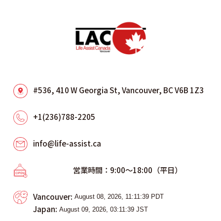
#536, 410 W Georgia St, Vancouver, BC V6B 1Z3
+1(236)788-2205
info@life-assist.ca
営業時間：9:00～18:00（平日）
Vancouver:
Japan: