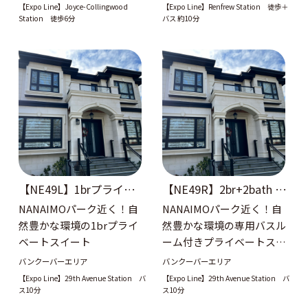
【Expo Line】Joyce-Collingwood
【Expo Line】Renfrew Station 徒歩＋
Station 徒歩6分
バス 約10分
【NE49L】1brプライベー
【NE49R】2br+2bath プ
トスイート
ライベートスイート
NANAIMOパーク近く！自
NANAIMOパーク近く！自
然豊かな環境の1brプライ
然豊かな環境の専用バスル
ベートスイート
ーム付きプライベートスイ
ート
バンクーバーエリア
バンクーバーエリア
【Expo Line】29th Avenue Station バ
【Expo Line】29th Avenue Station バ
ス10分
ス10分