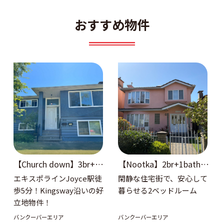
おすすめ物件
【Church down】3br+2b
【Nootka】2br+1bath 1
ath ベースメント
階
エキスポラインJoyce駅徒
閑静な住宅街で、安心して
歩5分！Kingsway沿いの好
暮らせる2ベッドルーム
立地物件！
バンクーバーエリア
バンクーバーエリア